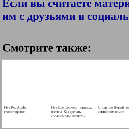
Если вы считаете матер
им с друзьями в социаль
Смотрите также:
Five Red Apples -
Five little monkeys – стишок,
Стихи про Новый год
стихотворение
песенка. Как сделать
английском языке
«волшебную» перчатку.