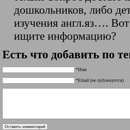
дошкольников, либо де
изучения англ.яз…. Вот
ищите информацию?
Есть что добавить по т
*Имя
*Email (не публикуется)