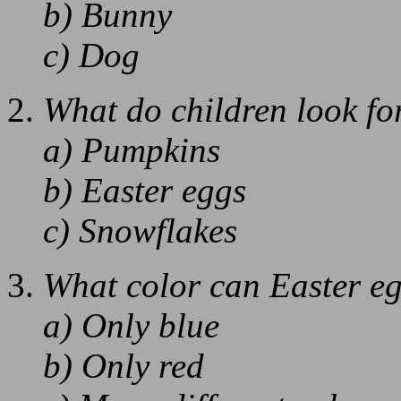
b) Bunny
c) Dog
What do children look fo
a) Pumpkins
b) Easter eggs
c) Snowflakes
What color can Easter e
a) Only blue
b) Only red