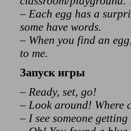
classroom/playground. Y
– Each egg has a surpris
some have words.
– When you find an egg, 
to me.
Запуск игры
– Ready, set, go!
– Look around! Where c
– I see someone getting 