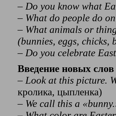
– Do you know what Eas
– What do people do on
– What animals or thing
(bunnies, eggs, chicks, 
– Do you celebrate Ea
Введение новых слов
–
Look at this picture. W
кролика, цыпленка)
– We call this a «bunn
– What color are Easte