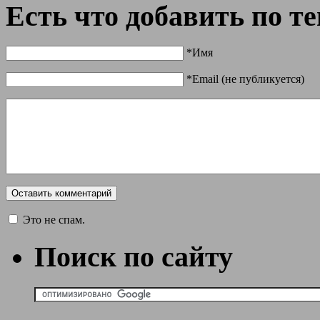
Есть что добавить по т
*Имя
*Email (не публикуется)
Это не спам.
Поиск по сайту