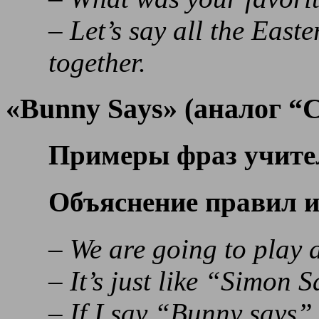
– Let’s say all the East
together.
«Bunny Says» (аналог “
Примеры фраз учите
Объяснение правил 
– We are going to play
– It’s just like “Simon 
– If I say “Bunny says” 