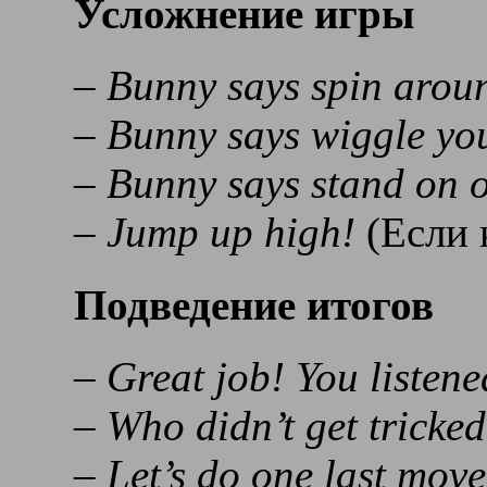
Усложнение игры
– Bunny says spin aroun
– Bunny says wiggle you
– Bunny says stand on o
– Jump up high!
(Если 
Подведение итогов
– Great job! You listene
– Who didn’t get tricke
– Let’s do one last move