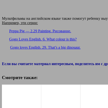
Мультфильмы на английском языке также помогут ребенку выуч
Например, эти серии:
Peppa Pig — 2.29 Painting. Рисование.
Gogo Loves English. 6. What colour is this?
Gogo loves English. 29. That’s a big dinosaur.
Если вы считаете материал интересным, поделитесь им с др
Смотрите также: