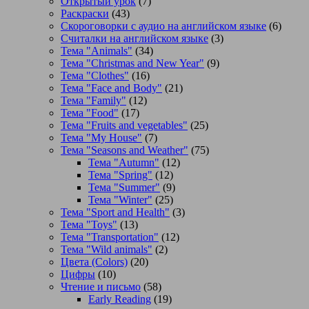
Открытый урок
(7)
Раскраски
(43)
Скороговорки с аудио на английском языке
(6)
Считалки на английском языке
(3)
Тема "Animals"
(34)
Тема "Christmas and New Year"
(9)
Тема "Clothes"
(16)
Тема "Face and Body"
(21)
Тема "Family"
(12)
Тема "Food"
(17)
Тема "Fruits and vegetables"
(25)
Тема "My House"
(7)
Тема "Seasons and Weather"
(75)
Тема "Autumn"
(12)
Тема "Spring"
(12)
Тема "Summer"
(9)
Тема "Winter"
(25)
Тема "Sport and Health"
(3)
Тема "Toys"
(13)
Тема "Transportation"
(12)
Тема "Wild animals"
(2)
Цвета (Colors)
(20)
Цифры
(10)
Чтение и письмо
(58)
Early Reading
(19)