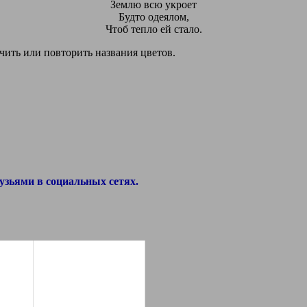
Землю всю укроет
Будто одеялом,
Чтоб тепло ей стало.
ить или повторить названия цветов.
узьями в социальных сетях.