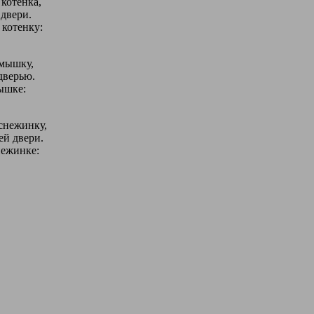
 котенка,
двери.
 котенку:
 мышку,
дверью.
ышке:
снежинку,
ей двери.
нежинке: