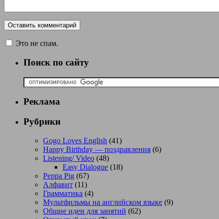
Это не спам.
Поиск по сайту
Реклама
Рубрики
Gogo Loves English
(41)
Happy Birthday — поздравления
(6)
Listening/ Video
(48)
Easy Dialogue
(18)
Peppa Pig
(67)
Алфавит
(11)
Грамматика
(4)
Мультфильмы на английском языке
(9)
Общие идеи для занятий
(62)