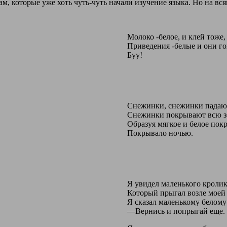
кам, которые уже хоть чуть-чуть начали изучение языка. Но на в
Молоко -белое, и клей тоже,
Приведения -белые и они го
Буу!
Снежинки, снежинки падают
Снежинки покрывают всю з
Образуя мягкое и белое пок
Покрывало ночью.
Я увидел маленького кролик
Который прыгал возле моей 
Я сказал маленькому белому
―Вернись и попрыгай еще.