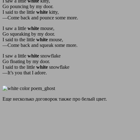
I saw a little
white
kitty,
Go pouncing by my door.
I said to the little
white
kitty,
―Come back and pounce some more.
I saw a little
white
mouse,
Go squeaking by my door.
I said to the little
white
mouse,
―Come back and squeak some more.
I saw a little
white
snowflake
Go floating by my door.
I said to the little
white
snowflake
―It’s you that I adore.
Еще несколько договорок также про белый цвет.