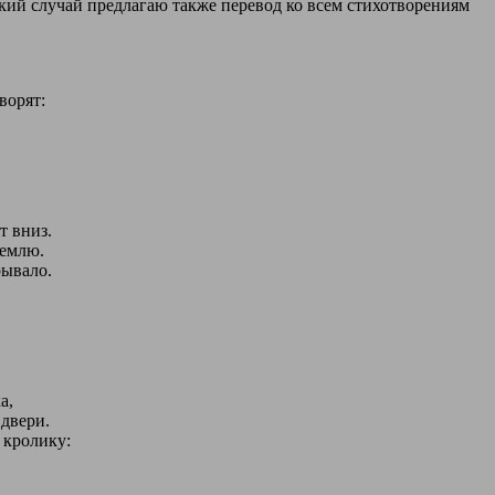
сякий случай предлагаю также перевод ко всем стихотворениям
ворят:
 вниз.
емлю.
рывало.
а,
двери.
 кролику: