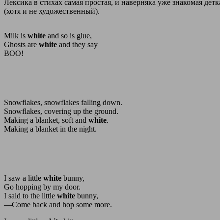
Лексика в стихах самая простая, и наверняка уже знакомая дет
(хотя и не художественный).
Milk is
white
and so is glue,
Ghosts are
white
and they say
BOO!
Snowflakes, snowflakes falling down.
Snowflakes, covering up the ground.
Making a blanket, soft and
white
.
Making a blanket in the night.
I saw a little
white
bunny,
Go hopping by my door.
I said to the little
white
bunny,
―Come back and hop some more.