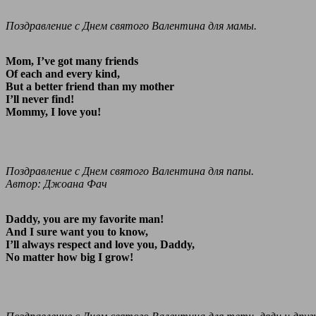
Поздравление с Днем святого Валентина для мамы.
Mom, I’ve got many friends
Of each and every kind,
But a better friend than my mother
I’ll never find!
Mommy, I love you!
Поздравление с Днем святого Валентина для папы.
Автор: Джоана Фач
Daddy, you are my favorite man!
And I sure want you to know,
I’ll always respect and love you, Daddy,
No matter how big I grow!