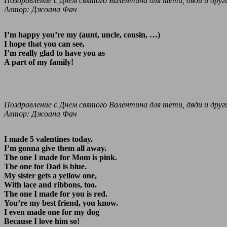
Поздравление с Днем святого Валентина для тети, дяди и други
Автор: Джоана Фач
I’m happy you’re my (aunt, uncle, cousin, …)
I hope that you can see,
I’m really glad to have you as
A part of my family!
Поздравление с Днем святого Валентина для тети, дяди и други
Автор: Джоана Фач
I made 5 valentines today.
I’m gonna give them all away.
The one I made for Mom is pink.
The one for Dad is blue.
My sister gets a yellow one,
With lace and ribbons, too.
The one I made for you is red.
You’re my best friend, you know.
I even made one for my dog
Because I love him so!