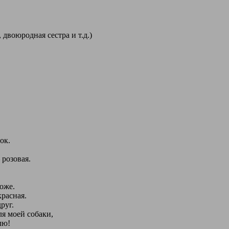
, двоюродная сестра и т.д.)
ок.
 розовая.
,
оже.
красная.
руг.
ля моей собаки,
лю!