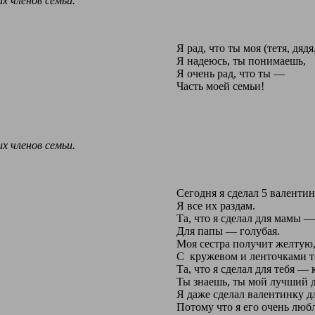
х членов семьи.
Я рад, что ты моя (тетя, дядя
Я надеюсь, ты понимаешь,
Я очень рад, что ты —
Часть моей семьи!
х членов семьи.
Сегодня я сделал 5 валентин
Я все их раздам.
Та, что я сделал для мамы —
Для папы — голубая.
Моя сестра получит желтую
С кружевом и ленточками т
Та, что я сделал для тебя — 
Ты знаешь, ты мой лучший д
Я даже сделал валентинку д
Потому что я его очень люб