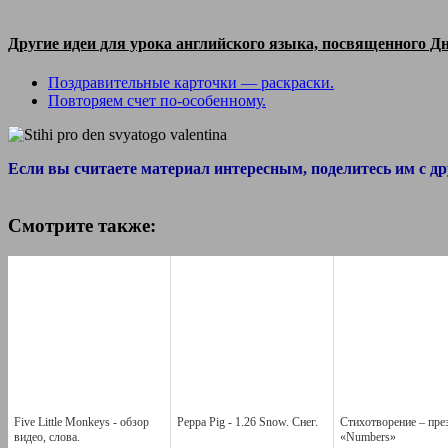
Другие идеи для урока английского языка, посвященного Дню
Поздравительные карточки — раскраски.
Повторяем счет по-особенному.
Если вы считаете материал интересным, поделитесь им с др
Смотрите также:
Five Little Monkeys - обзор
Peppa Pig - 1.26 Snow. Снег.
Стихотворение – пре
видео, слова.
«Numbers»