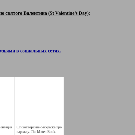
 святого Валентина (St Valentine’s Day):
узьями в социальных сетях.
зентация
Стихотворение-раскраска про
варежку. The Mitten Book.