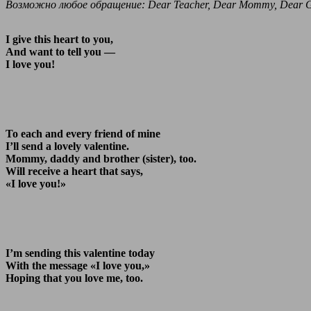
Возможно любое обращение: Dear Teacher, Dear Mommy, Dear
I give this heart to you,
And want to tell you —
I love you!
To each and every friend of mine
I’ll send a lovely valentine.
Mommy, daddy and brother (sister), too.
Will receive a heart that says,
«I love you!»
I’m sending this valentine today
With the message «I love you,»
Hoping that you love me, too.