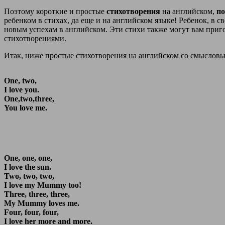
Поэтому короткие и простые
стихотворения
на английском,
по
ребенком в стихах, да еще и на английском языке! Ребенок, в с
новым успехам в английском. Эти стихи также могут вам приго
стихотворениями.
Итак, ниже простые стихотворения на английском со смыслов
One, two,
I love you.
One,two,three,
You love me.
One, one, one,
I love the sun.
Two, two, two,
I love my Mummy too!
Three, three, three,
My Mummy loves me.
Four, four, four,
I love her more and more.