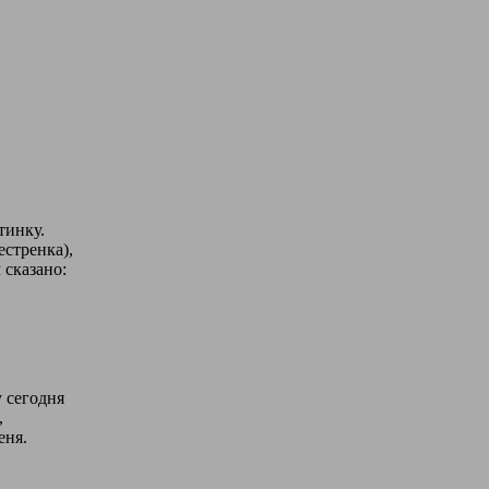
тинку.
естренка),
 сказано:
 сегодня
,
еня.