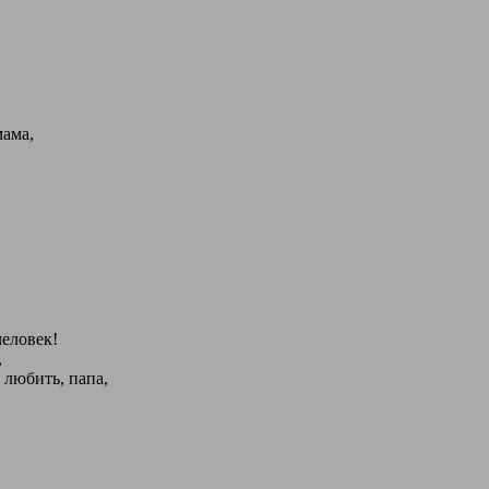
мама,
еловек!
,
 любить, папа,