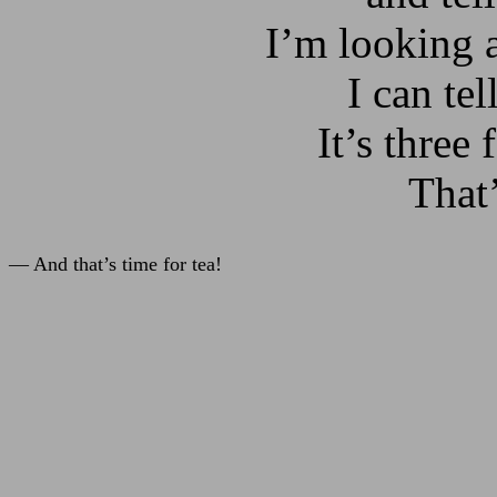
I’m looking 
I can tel
It’s three 
That’
— And that’s time for tea!