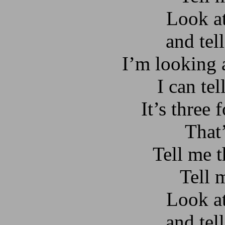
Look a
and tel
I’m looking 
I can tel
It’s three 
That’
Tell me 
Tell 
Look a
and tel