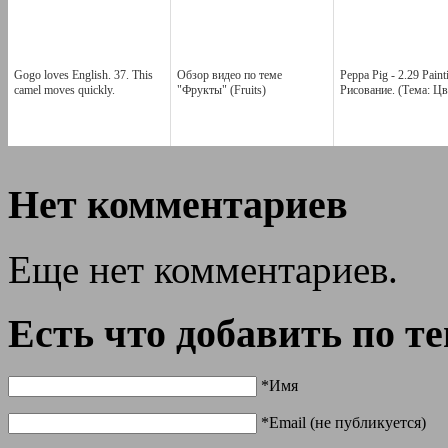
Gogo loves English. 37. This
Обзор видео по теме
Peppa Pig - 2.29 Paint
camel moves quickly.
"Фрукты" (Fruits)
Рисование. (Тема: Цв
Нет комментариев
Еще нет комментариев.
Есть что добавить по т
*Имя
*Email (не публикуется)