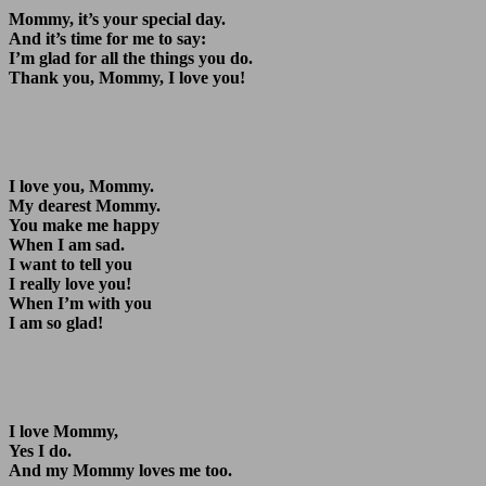
Mommy, it’s your special day.
And it’s time for me to say:
I’m glad for all the things you do.
Thank you, Mommy, I love you!
I love you, Mommy.
My dearest Mommy.
You make me happy
When I am sad.
I want to tell you
I really love you!
When I’m with you
I am so glad!
I love Mommy,
Yes I do.
And my Mommy loves me too.