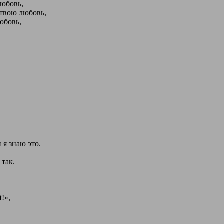
любовь,
 твою любовь,
юбовь,
 я знаю это.
 так.
!»,