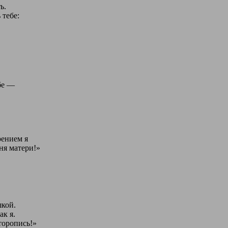
ь.
 тебе:
бе —
рением я
ня матери!»
шкой.
ак я.
торопись!»