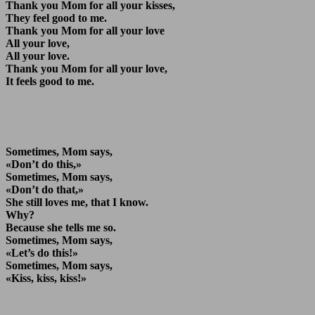
Thank you Mom for all your kisses,
They feel good to me.
Thank you Mom for all your love
All your love,
All your love.
Thank you Mom for all your love,
It feels good to me.
Sometimes, Mom says,
«Don’t do this,»
Sometimes, Mom says,
«Don’t do that,»
She still loves me, that I know.
Why?
Because she tells me so.
Sometimes, Mom says,
«Let’s do this!»
Sometimes, Mom says,
«Kiss, kiss, kiss!»