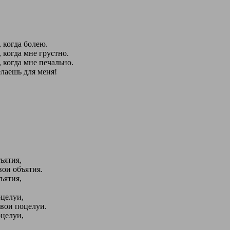
 когда болею.
 когда мне грустно.
 когда мне печально.
елаешь для меня!
ъятия,
твои объятия.
ъятия,
оцелуи,
твои поцелуи.
оцелуи,