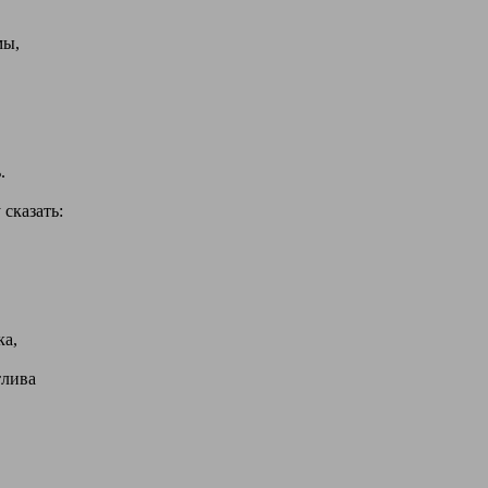
мы,
.
 сказать:
ка,
тлива