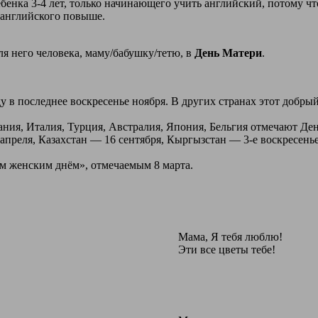
бенка 3-4 лет, только начинающего учить английский, потому чт
я английского повыше.
я него человека, маму/бабушку/тетю, в
День Матери
.
у в последнее воскресенье ноября. В других странах этот добр
ия, Италия, Турция, Австралия, Япония, Бельгия отмечают День
апреля, Казахстан — 16 сентября, Кыргызстан — 3-е воскресень
м женским днём», отмечаемым 8 марта.
Мама, Я тебя люблю!
Эти все цветы тебе!