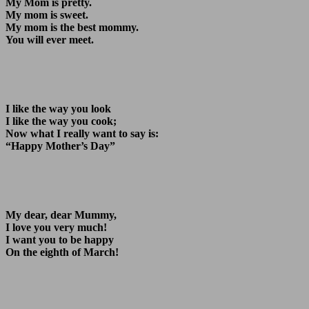
My Mom is pretty.
My mom is sweet.
My mom is the best mommy.
You will ever meet.
I like the way you look
I like the way you cook;
Now what I really want to say is:
“Happy Mother’s Day”
My dear, dear Mummy,
I love you very much!
I want you to be happy
On the eighth of March!