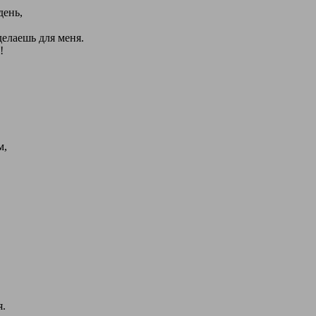
день,
делаешь для меня.
!
м,
.