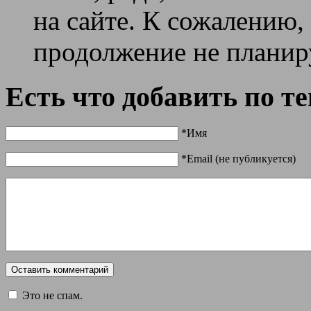
на сайте. К сожалению,
продолжение не планир
Есть что добавить по т
*Имя
*Email (не публикуется)
Это не спам.