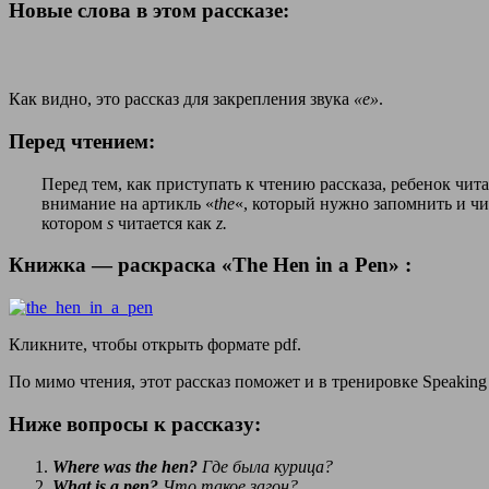
Новые слова в этом рассказе:
Как видно, это рассказ для закрепления звука
«е»
.
Перед чтением:
Перед тем, как приступать к чтению рассказа, ребенок чит
внимание на артикль «
the
«, который нужно запомнить и чит
котором
s
читается как
z.
Книжка — раскраска
«The Hen in a Pen»
:
Кликните, чтобы открыть формате pdf.
По мимо чтения, этот рассказ поможет и в тренировке Speaking
Ниже вопросы к рассказу:
Where was the hen?
Где была курица?
What is a pen?
Что такое загон?