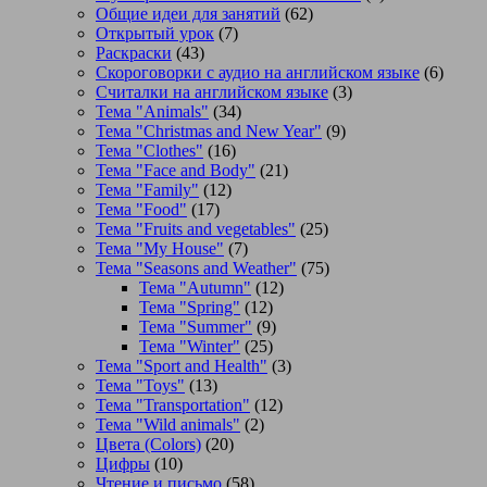
Общие идеи для занятий
(62)
Открытый урок
(7)
Раскраски
(43)
Скороговорки с аудио на английском языке
(6)
Считалки на английском языке
(3)
Тема "Animals"
(34)
Тема "Christmas and New Year"
(9)
Тема "Clothes"
(16)
Тема "Face and Body"
(21)
Тема "Family"
(12)
Тема "Food"
(17)
Тема "Fruits and vegetables"
(25)
Тема "My House"
(7)
Тема "Seasons and Weather"
(75)
Тема "Autumn"
(12)
Тема "Spring"
(12)
Тема "Summer"
(9)
Тема "Winter"
(25)
Тема "Sport and Health"
(3)
Тема "Toys"
(13)
Тема "Transportation"
(12)
Тема "Wild animals"
(2)
Цвета (Colors)
(20)
Цифры
(10)
Чтение и письмо
(58)