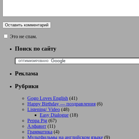
Это не спам.
Поиск по сайту
Реклама
Рубрики
Gogo Loves English
(41)
Happy Birthday — поздравления
(6)
Listening/ Video
(48)
Easy Dialogue
(18)
Peppa Pig
(67)
Алфавит
(11)
Грамматика
(4)
Мультфильмы на английском языке
(9)