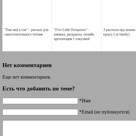
"Dan and a van" - рассказ для
"Five Little Octopuses" -
3 рассказа про кошек
самостоятельного чтения
книжка, раскраска, онлайн
крысу (-at family)
презентация с озвучкой
Нет комментариев
Еще нет комментариев.
Есть что добавить по теме?
*Имя
*Email (не публикуется)