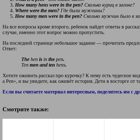
How many hens were in the pen?
Сколько куриц в загоне?
Where were the men?
Где были мужчины?
How many men were in the pen?
Сколько мужчин было в за
На все вопросы кроме второго, ребенок найдет ответы в расска
случае, именно этот вопрос можно пропустить.
На последней странице небольшое задание — прочитать предл
Ответ:
The
hen
is
in
the
pen
.
Ten
men
and ten
hens
.
Хотите оживить рассказ про курочку? К нему есть чудесное ви
a Pen», и вы увидите, как оживёт история. Дети в восторге от 
Если вы считаете материал интересным, поделитесь им с др
Смотрите также: