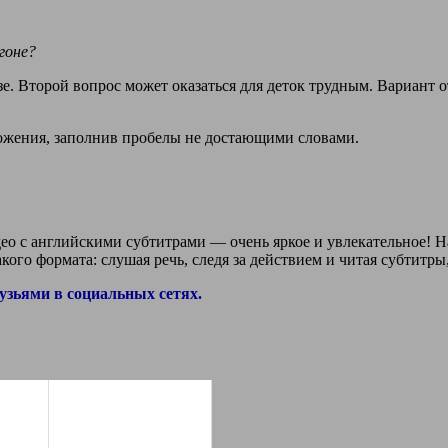
гоне?
зе. Второй вопрос может оказаться для деток трудным. Вариант о
ожения, заполнив пробелы не достающими словами.
део с английскими субтитрами — очень яркое и увлекательное! Н
такого формата: слушая речь, следя за действием и читая субтитр
узьями в социальных сетях.