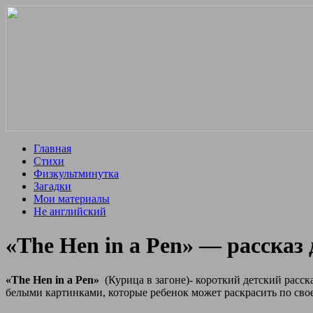
Главная
Стихи
Физкультминутка
Загадки
Мои материалы
Не английский
«The Hen in a Pen» — рассказ
«The Hen in a Pen»
(Курица в загоне)- короткий детский расска
белыми картинками, которые ребенок может раскрасить по свое