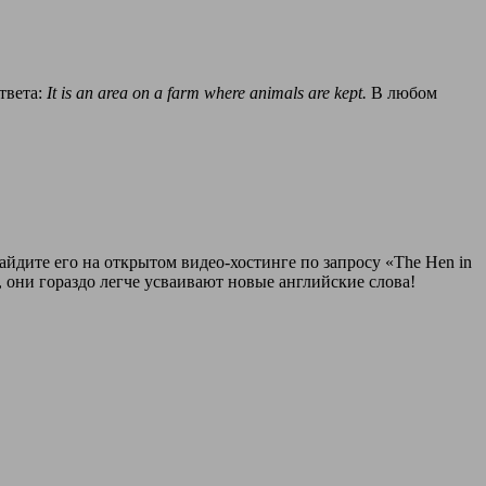
твета:
It is an area on a farm where animals are kept.
В любом
айдите его на открытом видео‑хостинге по запросу «The Hen in
ы, они гораздо легче усваивают новые английские слова!