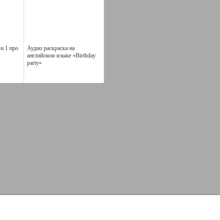
 и 1 про
Аудио раскраска на
английском языке «Birthday
party»