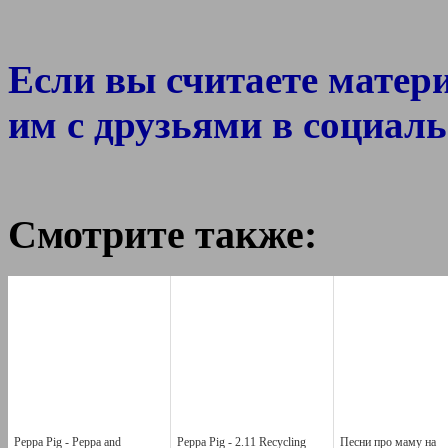
Если вы считаете матер
им с друзьями в социаль
Смотрите также:
Peppa Pig - Peppa and
Peppa Pig - 2.11 Recycling
Песни про маму на