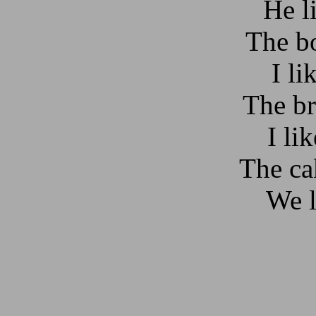
He li
The b
I li
The br
I li
The ca
We l