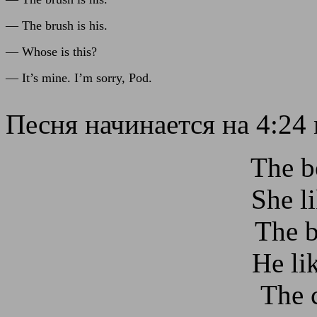
— The brush is his.
— Whose is this?
— It’s mine. I’m sorry, Pod.
Песня начинается на 4:24
The b
She li
The b
He lik
The c