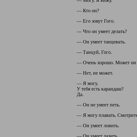
— Могу. Я вижу.
— Кто он?
— Его зовут Гого.
— Что он умеет делать?
— Он умеет танцевать.
— Танцуй, Гого.
— Очень хорошо. Может он 
— Нет, не может.
— Я могу.
У тебя есть карандаш?
Да.
— Он не умеет петь.
— Я могу плавать. Смотрите
— Он умеет ловить.
— Он умеет лазить.