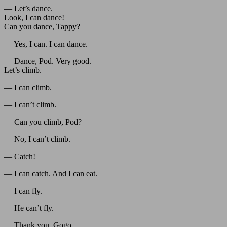
— Let’s dance.
Look, I can dance!
Can you dance, Tappy?
— Yes, I can. I can dance.
— Dance, Pod. Very good.
Let’s climb.
— I can climb.
— I can’t climb.
— Can you climb, Pod?
— No, I can’t climb.
— Catch!
— I can catch. And I can eat.
— I can fly.
— He can’t fly.
— Thank you, Gogo.