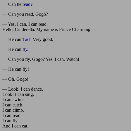
— Can he
read
?
— Can you read, Gogo?
— Yes, I can. I can read.
Hello, Cinderella. My name is Prince Charming.
— He can’t
act
. Very good.
— He can
fly
.
— Can you fly, Gogo? Yes, I can. Watch!
— He can fly!
— Oh, Gogo!
— Look! I can dance.
Look! I can sing.
I can swim.
I can catch.
I can climb.
I can read.
I can fly.
And I can eat.