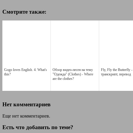
Смотрите также:
Gogo loves English. 4. What's
Обзор видео-песен на тему
Fly, Fly the Butterfly -
this?
"Одежда" (Clothes) - Where
транскрипт, перевод
are the clothes?
Нет комментариев
Еще нет комментариев.
Есть что добавить по теме?