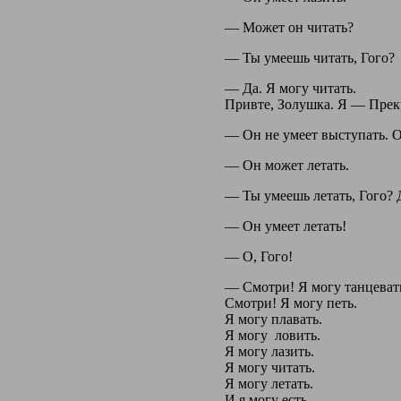
— Может он читать?
— Ты умеешь читать, Гого?
— Да. Я могу читать.
Привте, Золушка. Я — Прек
— Он не умеет выступать. 
— Он может летать.
— Ты умеешь летать, Гого? 
— Он умеет летать!
— O, Гого!
— Смотри! Я могу танцеват
Смотри! Я могу петь.
Я могу плавать.
Я могу ловить.
Я могу лазить.
Я могу читать.
Я могу летать.
И я могу есть.