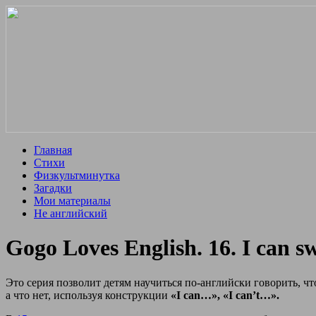
Главная
Стихи
Физкультминутка
Загадки
Мои материалы
Не английский
Gogo Loves English. 16. I can s
Это серия позволит детям научиться по-английски говорить, чт
а что нет, используя конструкции
«I can…», «I can’t…».