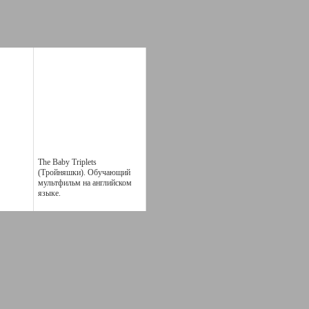
The Baby Triplets
(Тройняшки). Обучающий
мультфильм на английском
языке.