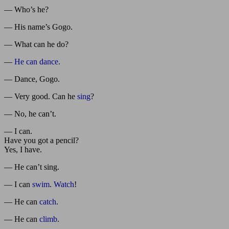
— Who’s he?
— His name’s Gogo.
— What can he do?
—
He can dance.
— Dance, Gogo.
— Very good. Can he
sing
?
— No, he can’t.
— I can.
Have you got a pencil?
Yes, I have.
— He can’t sing.
— I can
swim
.
Watch
!
— He can
catch
.
— He can
climb
.