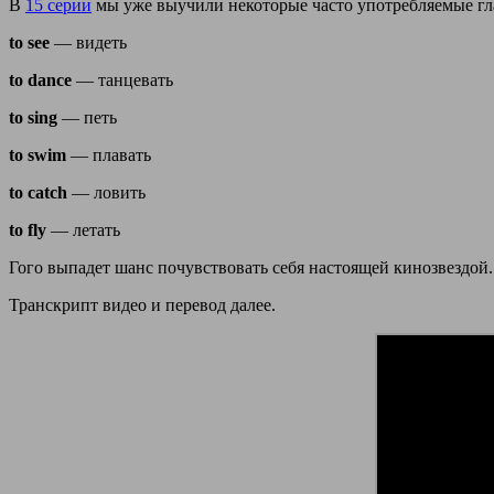
В
15 серии
мы уже выучили некоторые часто употребляемые гла
to see
— видеть
to dance
— танцевать
to sing
— петь
to swim
— плавать
to catch
— ловить
to fly
— летать
Гого выпадет шанс почувствовать себя настоящей кинозвездой.
Транскрипт видео и перевод далее.