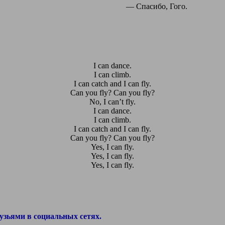
— Спасибо, Гого.
I can dance.
I can climb.
I can catch and I can fly.
Can you fly? Can you fly?
No, I can’t fly.
I can dance.
I can climb.
I can catch and I can fly.
Can you fly? Can you fly?
Yes, I can fly.
Yes, I can fly.
Yes, I can fly.
узьями в социальных сетях.