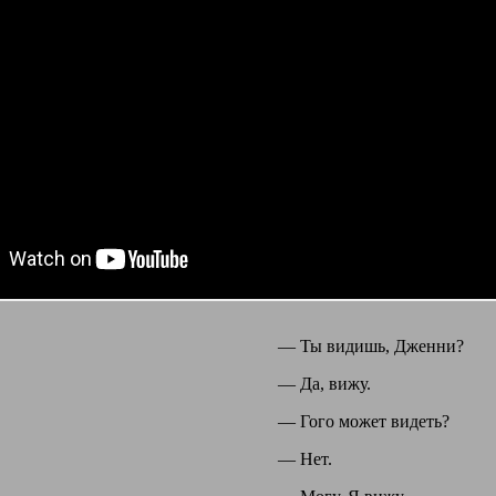
— Ты видишь, Дженни?
— Да, вижу.
— Гого может видеть?
— Нет.