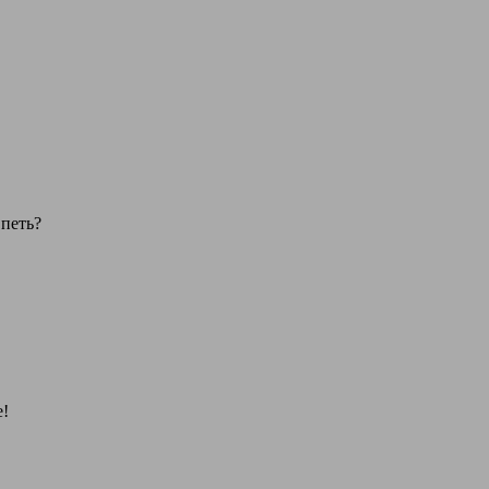
петь?
!