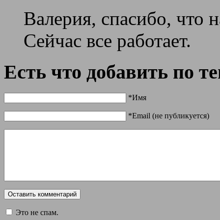
Валерия, спасибо, что 
Сейчас все работает.
Есть что добавить по т
*Имя
*Email (не публикуется)
Это не спам.