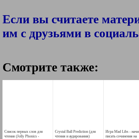
Если вы считаете матер
им с друзьями в социаль
Смотрите также:
Список первых слов для
Crystal Ball Prediction (для
Игра Mad Libs - нач
чтения (Jolly Phonics -
чтения и аудирования)
писать сочинения на