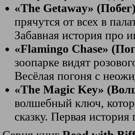
«The Getaway» (Побег
прячутся от всех в пала
Забавная история про и
«Flamingo Chase» (По
зоопарке видят розовог
Весёлая погоня с неож
«The Magic Key» (Во
волшебный ключ, котор
сказку. Первая история
Серия книг
Read with Bif