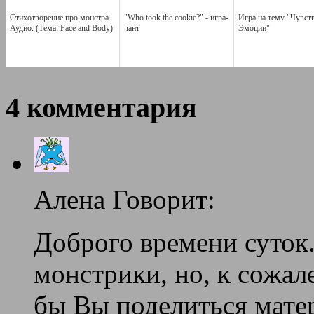
Стихотворение про монстра.
"Who took the cookie?" - игра-
Игра на тему "Чувств
Аудио. (Тема: Face and Body)
чант
Эмоции"
4 комментария
Алена Говорит:
Доброго времени суток
монстрики, но, к сожал
бы Вы поделиться мате