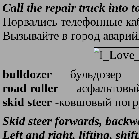
Call the repair truck into 
Порвались телефонные ка
Вызывайте в город авари
bulldozer
— бульдозер
road roller
— асфальтовый
skid steer
-ковшовый погр
Skid steer forwards, backw
Left and right, lifting, shif