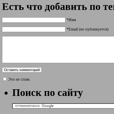
Есть что добавить по т
*Имя
*Email (не публикуется)
Это не спам.
Поиск по сайту