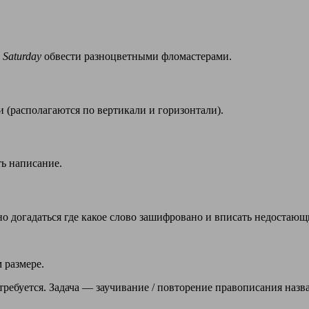
 Saturday
обвести разноцветными фломастерами.
 (располагаются по вертикали и горизонтали).
ь написание.
о догадаться где какое слово зашифровано и вписать недостающ
 размере.
требуется. Задача — заучивание / повторение правописания назв