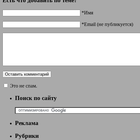
Есть что добавить по теме?
*Имя
*Email (не публикуется)
Это не спам.
Поиск по сайту
Реклама
Рубрики