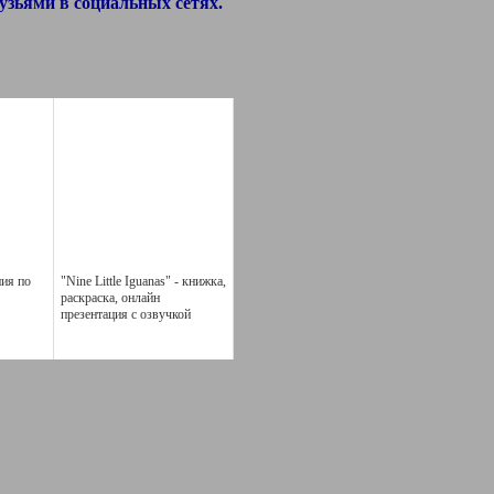
узьями в социальных сетях.
ния по
"Nine Little Iguanas" - книжка,
раскраска, онлайн
презентация с озвучкой