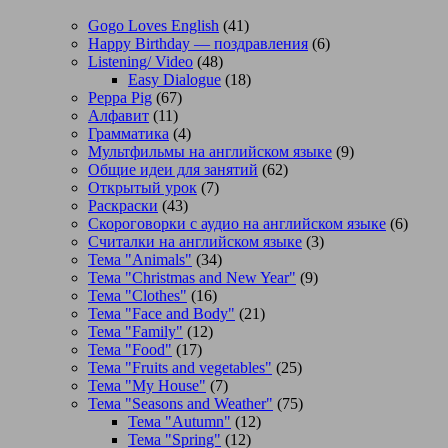
Gogo Loves English
(41)
Happy Birthday — поздравления
(6)
Listening/ Video
(48)
Easy Dialogue
(18)
Peppa Pig
(67)
Алфавит
(11)
Грамматика
(4)
Мультфильмы на английском языке
(9)
Общие идеи для занятий
(62)
Открытый урок
(7)
Раскраски
(43)
Скороговорки с аудио на английском языке
(6)
Считалки на английском языке
(3)
Тема "Animals"
(34)
Тема "Christmas and New Year"
(9)
Тема "Clothes"
(16)
Тема "Face and Body"
(21)
Тема "Family"
(12)
Тема "Food"
(17)
Тема "Fruits and vegetables"
(25)
Тема "My House"
(7)
Тема "Seasons and Weather"
(75)
Тема "Autumn"
(12)
Тема "Spring"
(12)