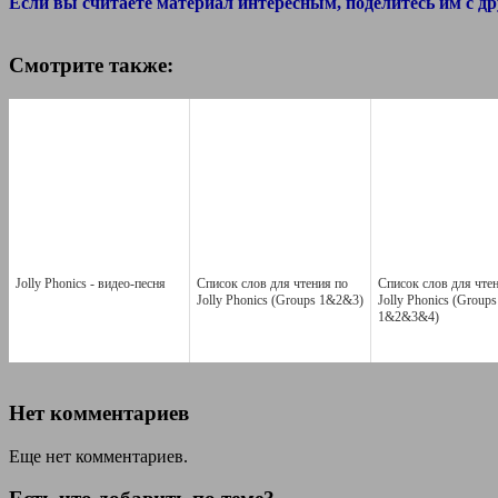
Если вы считаете материал интересным, поделитесь им с др
Смотрите также:
Jolly Phonics - видео-песня
Список слов для чтения по
Список слов для чте
Jolly Phonics (Groups 1&2&3)
Jolly Phonics (Groups
1&2&3&4)
Нет комментариев
Еще нет комментариев.