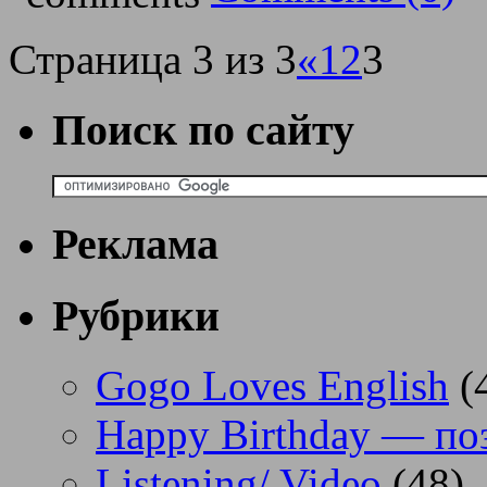
Страница 3 из 3
«
1
2
3
Поиск по сайту
Реклама
Рубрики
Gogo Loves English
(
Happy Birthday — по
Listening/ Video
(48)