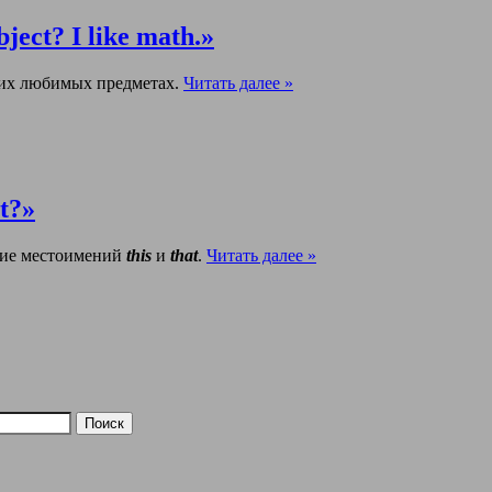
ject? I like math.»
воих любимых предметах.
Читать далее »
t?»
ние местоимений
this
и
that
.
Читать далее »