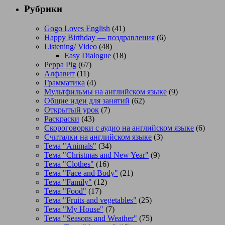
Рубрики
Gogo Loves English
(41)
Happy Birthday — поздравления
(6)
Listening/ Video
(48)
Easy Dialogue
(18)
Peppa Pig
(67)
Алфавит
(11)
Грамматика
(4)
Мультфильмы на английском языке
(9)
Общие идеи для занятий
(62)
Открытый урок
(7)
Раскраски
(43)
Скороговорки с аудио на английском языке
(6)
Считалки на английском языке
(3)
Тема "Animals"
(34)
Тема "Christmas and New Year"
(9)
Тема "Clothes"
(16)
Тема "Face and Body"
(21)
Тема "Family"
(12)
Тема "Food"
(17)
Тема "Fruits and vegetables"
(25)
Тема "My House"
(7)
Тема "Seasons and Weather"
(75)